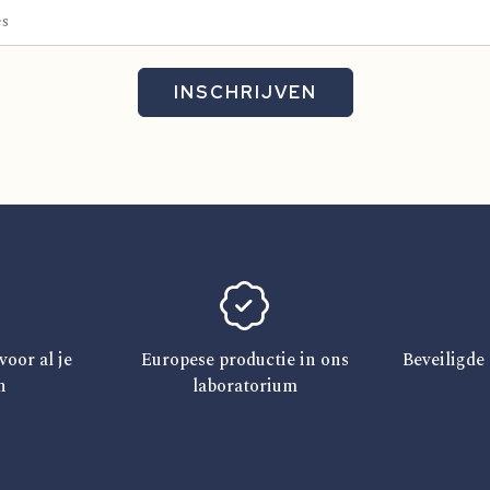
INSCHRIJVEN
voor al je
Europese productie in ons
Beveiligde 
n
laboratorium