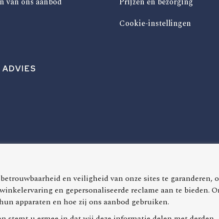
n van ons aanbod
Prijzen en bezorging
Cookie-instellingen
 ADVIES
betrouwbaarheid en veiligheid van onze sites te garanderen, 
 winkelervaring en gepersonaliseerde reclame aan te bieden. 
, hun apparaten en hoe zij ons aanbod gebruiken.
en stemt u ermee in dat wij deze informatie delen met derden,