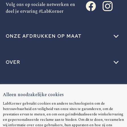
Volg ons op sociale netwerken en
deel je ervaring #LabKorner
ONZE AFDRUKKEN OP MAAT
OVER
HELP
Alleen noodzakelijke cookies
LabKorner gebruikt cookies en andere technologieën om de
betrouwbaarheid en veiligheid van onze sites te garanderen, om de
prestaties ervan te meten, en om een geïndividualiseerde winkelervaring
TAAL
en gepersonaliseerde reclame aan te bieden. Om dit te doen, verzamelen
wij informatie over onze gebruikers, hun apparaten en hoe zij ons