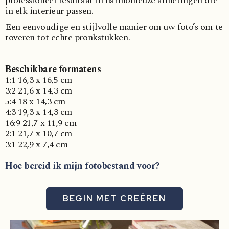
professioneel resultaat in harmonieuze afmetingen die
in elk interieur passen.
Een eenvoudige en stijlvolle manier om uw foto’s om te
toveren tot echte pronkstukken.
Beschikbare formatens
1:1 16,3 x 16,5 cm
3:2 21,6 x 14,3 cm
5:4 18 x 14,3 cm
4:3 19,3 x 14,3 cm
16:9 21,7 x 11,9 cm
2:1 21,7 x 10,7 cm
3:1 22,9 x 7,4 cm
Hoe bereid ik mijn fotobestand voor?
BEGIN MET CREËREN